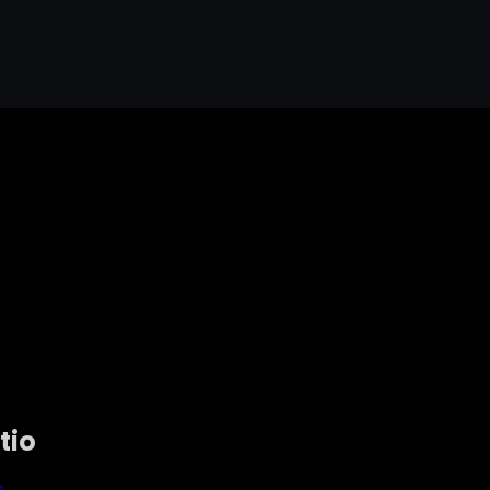
tio
s