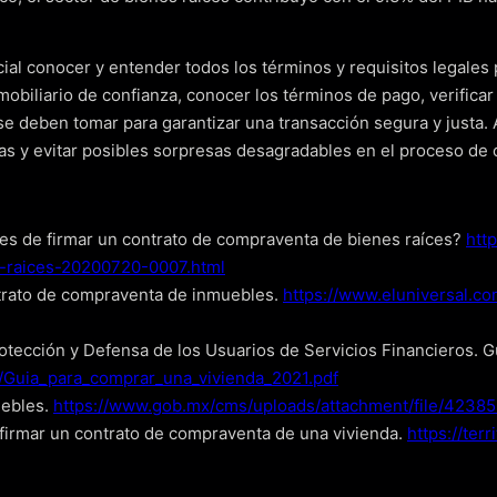
ial conocer y entender todos los términos y requisitos legales p
nmobiliario de confianza, conocer los términos de pago, verific
e deben tomar para garantizar una transacción segura y justa. 
 y evitar posibles sorpresas desagradables en el proceso de 
ntes de firmar un contrato de compraventa de bienes raíces?
htt
-raices-20200720-0007.html
ontrato de compraventa de inmuebles.
https://www.eluniversal.c
otección y Defensa de los Usuarios de Servicios Financieros. G
/Guia_para_comprar_una_vivienda_2021.pdf
uebles.
https://www.gob.mx/cms/uploads/attachment/file/4238
 firmar un contrato de compraventa de una vivienda.
https://te