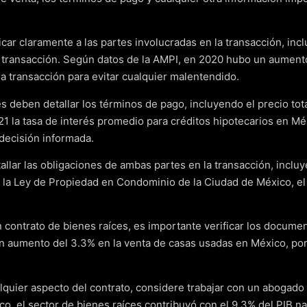
tificar claramente a las partes involucradas en la transacción, 
 transacción. Según datos de la AMPI, en 2020 hubo un aumento
la transacción para evitar cualquier malentendido.
 deben detallar los términos de pago, incluyendo el precio total
21 la tasa de interés promedio para créditos hipotecarios en M
 decisión informada.
tallar las obligaciones de ambas partes en la transacción, inclu
la Ley de Propiedad en Condominio de la Ciudad de México, el v
 contrato de bienes raíces, es importante verificar los documen
 aumento del 3.3% en la venta de casas usadas en México, por 
alquier aspecto del contrato, considere trabajar con un abogad
o, el sector de bienes raíces contribuyó con el 9.3% del PIB n